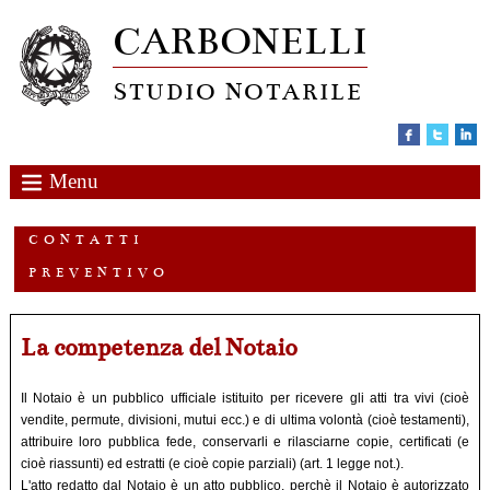
CARBONELLI
STUDIO NOTARILE
Menu
C O N T A T T I
P R E V E N T I V O
La competenza del Notaio
Il Notaio è un pubblico ufficiale istituito per ricevere gli atti tra vivi (cioè
vendite, permute, divisioni, mutui ecc.) e di ultima volontà (cioè testamenti),
attribuire loro pubblica fede, conservarli e rilasciarne copie, certificati (e
cioè riassunti) ed estratti (e cioè copie parziali) (art. 1 legge not.).
L'atto redatto dal Notaio è un atto pubblico, perchè il Notaio è autorizzato