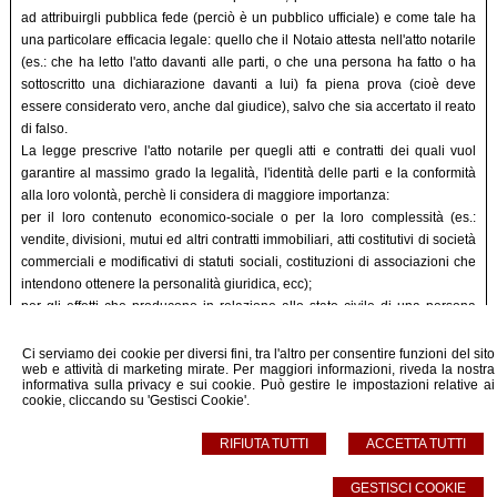
ad attribuirgli pubblica fede (perciò è un pubblico ufficiale) e come tale ha
una particolare efficacia legale: quello che il Notaio attesta nell'atto notarile
(es.: che ha letto l'atto davanti alle parti, o che una persona ha fatto o ha
sottoscritto una dichiarazione davanti a lui) fa piena prova (cioè deve
essere considerato vero, anche dal giudice), salvo che sia accertato il reato
di falso.
La legge prescrive l'atto notarile per quegli atti e contratti dei quali vuol
garantire al massimo grado la legalità, l'identità delle parti e la conformità
alla loro volontà, perchè li considera di maggiore importanza:
per il loro contenuto economico-sociale o per la loro complessità (es.:
vendite, divisioni, mutui ed altri contratti immobiliari, atti costitutivi di società
commerciali e modificativi di statuti sociali, costituzioni di associazioni che
intendono ottenere la personalità giuridica, ecc);
per gli effetti che producono in relazione allo stato civile di una persona
(es.:riconoscimento di un figlio naturale); per l'interesse pubblico alla libera
manifestazione della volontà di una persona ed alla sua precisa traduzione
Ci serviamo dei cookie per diversi fini, tra l'altro per consentire funzioni del sito
web e attività di marketing mirate. Per maggiori informazioni, riveda la nostra
in linguaggio giuridico (es.: testamento, donazione).
informativa sulla privacy e sui cookie
. Può gestire le impostazioni relative ai
cookie, cliccando su 'Gestisci Cookie'.
tratto da
www.notariato.it
RIFIUTA TUTTI
ACCETTA TUTTI
GESTISCI COOKIE