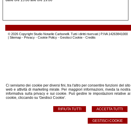
dalle ore 15.00 alle ore 19.00
© 2026 Copyright Studio Notarile Carbonelli. Tutti i diritti riservati | P.IVA 14263841000
|
Sitemap
-
Privacy
-
Cookie Policy
-
Gestisci Cookie
-
Credits
Ci serviamo dei cookie per diversi fini, tra l'altro per consentire funzioni del sito
web e attività di marketing mirate. Per maggiori informazioni, riveda la nostra
informativa sulla privacy e sui cookie
. Può gestire le impostazioni relative ai
cookie, cliccando su 'Gestisci Cookie'.
RIFIUTA TUTTI
ACCETTA TUTTI
GESTISCI COOKIE