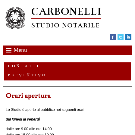
CARBONELLI
STUDIO NOTARILE
Menu
C O N T A T T I
P R E V E N T I V O
Orari apertura
Lo Studio è aperto al pubblico nei seguenti orari:
dal lunedi al venerdì
dalle ore 9.00 alle ore 14.00