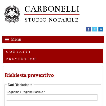
CARBONELLI
STUDIO NOTARILE
Menu
C O N T A T T I
P R E V E N T I V O
Richiesta preventivo
Dati Richiedente
Cognome / Ragione Sociale *